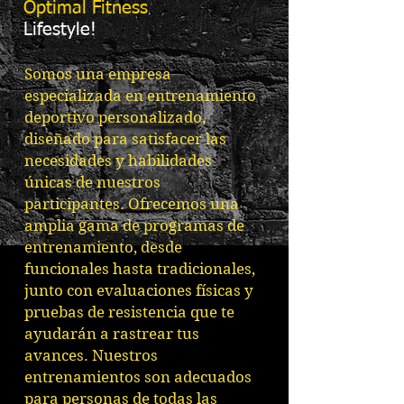
​Optimal Fitness
Lifestyle​!
Somos una empresa
especializada en entrenamiento
deportivo personalizado,
diseñado para satisfacer las
necesidades y habilidades
únicas de nuestros
participantes. Ofrecemos una
amplia gama de programas de
entrenamiento, desde
funcionales hasta tradicionales,
junto con evaluaciones físicas y
pruebas de resistencia que te
ayudarán a rastrear tus
avances. Nuestros
entrenamientos son adecuados
para personas de todas las