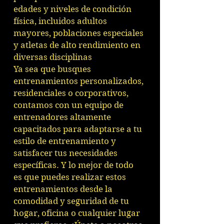
edades y niveles de condición
física, incluidos adultos
mayores, poblaciones especiales
y atletas de alto rendimiento en
diversas disciplinas
Ya sea que busques
entrenamientos personalizados,
residenciales o corporativos,
contamos con un equipo de
entrenadores altamente
capacitados para adaptarse a tu
estilo de entrenamiento y
satisfacer tus necesidades
específicas. Y lo mejor de todo
es que puedes realizar estos
entrenamientos desde la
comodidad y seguridad de tu
hogar, oficina o cualquier lugar